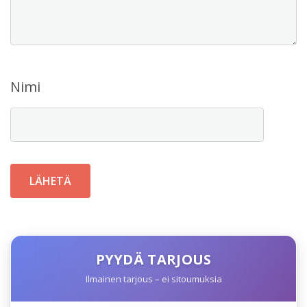
Nimi
PYYDÄ TARJOUS
Ilmainen tarjous – ei sitoumuksia