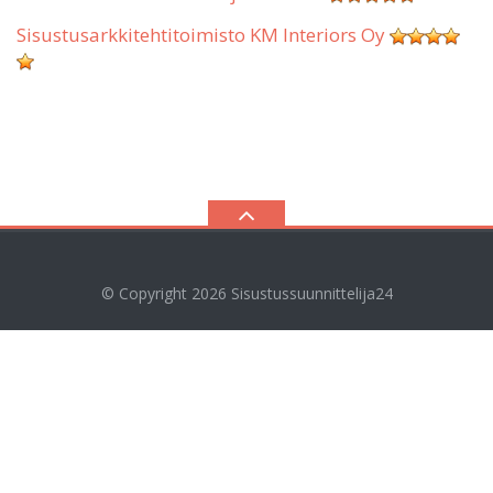
Sisustusarkkitehtitoimisto KM Interiors Oy
© Copyright 2026
Sisustussuunnittelija24