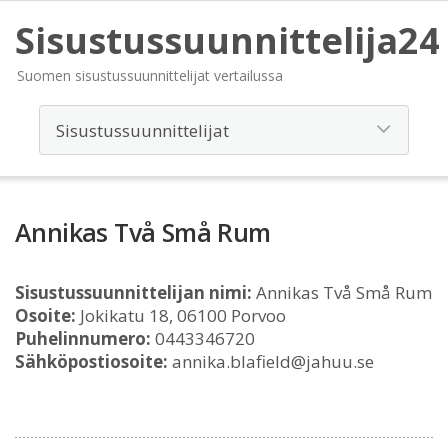
Sisustussuunnittelija24
Suomen sisustussuunnittelijat vertailussa
Annikas Två Små Rum
Sisustussuunnittelijan nimi:
Annikas Två Små Rum
Osoite:
Jokikatu 18, 06100 Porvoo
Puhelinnumero:
0443346720
Sähköpostiosoite:
annika.blafield@jahuu.se