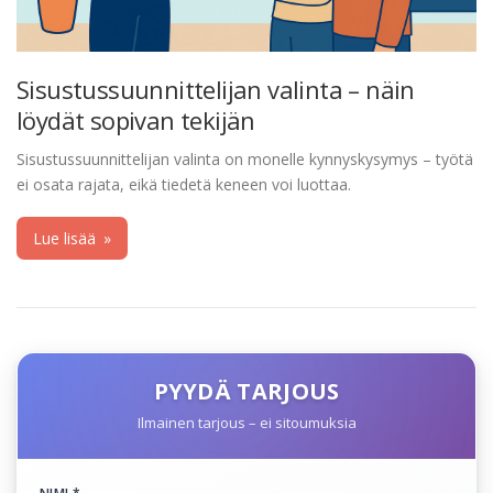
Sisustussuunnittelijan valinta – näin
löydät sopivan tekijän
Sisustussuunnittelijan valinta on monelle kynnyskysymys – työtä
ei osata rajata, eikä tiedetä keneen voi luottaa.
Lue lisää
»
PYYDÄ TARJOUS
Ilmainen tarjous – ei sitoumuksia