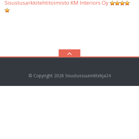
Sisustusarkkitehtitoimisto KM Interiors Oy
© Copyright 2026
Sisustussuunnittelija24