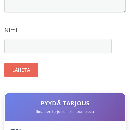
Nimi
PYYDÄ TARJOUS
Ilmainen tarjous – ei sitoumuksia