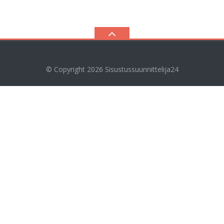
© Copyright 2026
Sisustussuunnittelija24