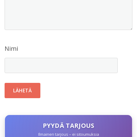
Nimi
PYYDÄ TARJOUS
Ilmainen tarjous – ei sitoumuksia