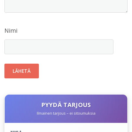
Nimi
PYYDÄ TARJOUS
Ilmainen tarjous – ei sitoumuksia