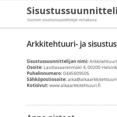
Sisustussuunnittel
Suomen sisustussuunnittelijat vertailussa
Arkkitehtuuri- ja sisustu
Sisustussuunnittelijan nimi:
Arkkitehtuuri
Osoite:
Lauttasaarenmäki 4, 00200 Helsink
Puhelinnumero:
0445609505
Sähköpostiosoite:
aika@aikaarkkitehtuuri.
Kotisivut:
www.aikaarkkitehtuuri.fi