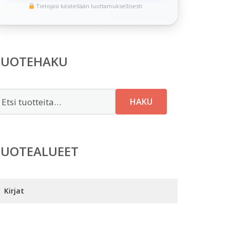
Tietojasi käsitellään luottamuksellisesti
TUOTEHAKU
tsi:
HAKU
TUOTEALUEET
Kirjat