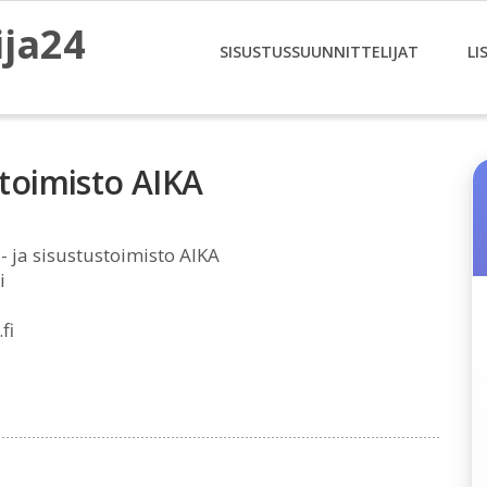
ija24
SISUSTUSSUUNNITTELIJAT
LI
stoimisto AIKA
- ja sisustustoimisto AIKA
i
fi