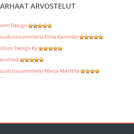
PARHAAT ARVOSTELUT
oom Design
isustussuunnittelu Elina Kannisto
eDoor Design Ky
ecomad
isustussuunnittelu Marja Marttila