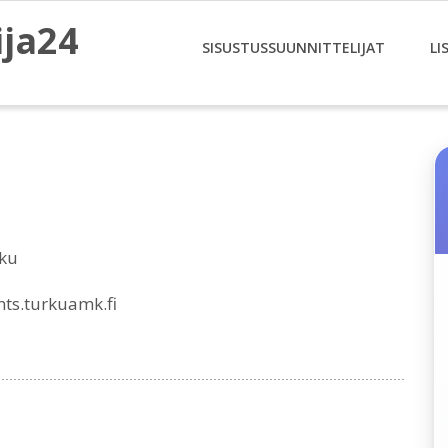
ija24
SISUSTUSSUUNNITTELIJAT
LI
rku
ts.turkuamk.fi