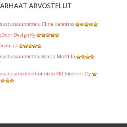
PARHAAT ARVOSTELUT
isustussuunnittelu Elina Kannisto
eDoor Design Ky
ecomad
isustussuunnittelu Marja Marttila
isustusarkkitehtitoimisto KM Interiors Oy