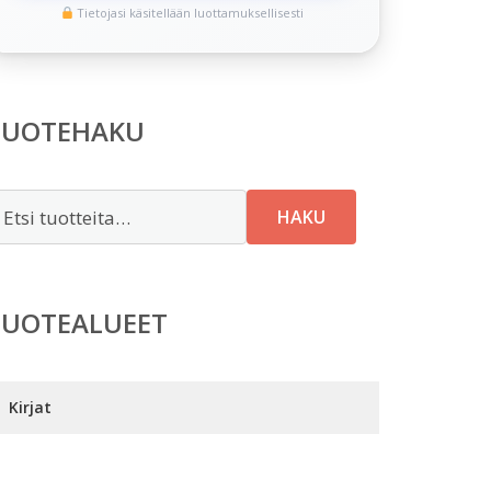
Tietojasi käsitellään luottamuksellisesti
TUOTEHAKU
tsi:
HAKU
TUOTEALUEET
Kirjat