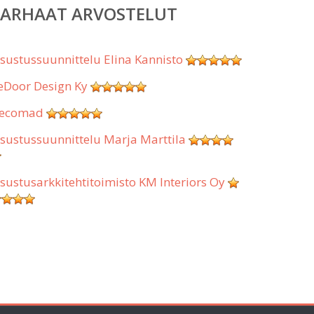
PARHAAT ARVOSTELUT
isustussuunnittelu Elina Kannisto
eDoor Design Ky
ecomad
isustussuunnittelu Marja Marttila
isustusarkkitehtitoimisto KM Interiors Oy