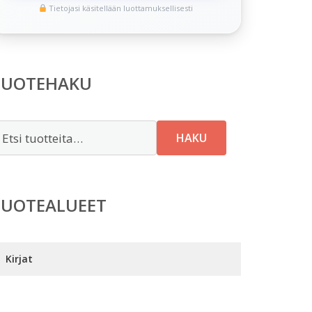
Tietojasi käsitellään luottamuksellisesti
TUOTEHAKU
tsi:
HAKU
TUOTEALUEET
Kirjat