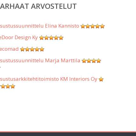
PARHAAT ARVOSTELUT
isustussuunnittelu Elina Kannisto
eDoor Design Ky
ecomad
isustussuunnittelu Marja Marttila
isustusarkkitehtitoimisto KM Interiors Oy