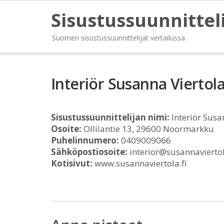
Sisustussuunnittel
Suomen sisustussuunnittelijat vertailussa
Interiör Susanna Viertol
Sisustussuunnittelijan nimi:
Interiör Susa
Osoite:
Ollilantie 13, 29600 Noormarkku
Puhelinnumero:
0409009066
Sähköpostiosoite:
interior@susannaviertol
Kotisivut:
www.susannaviertola.fi