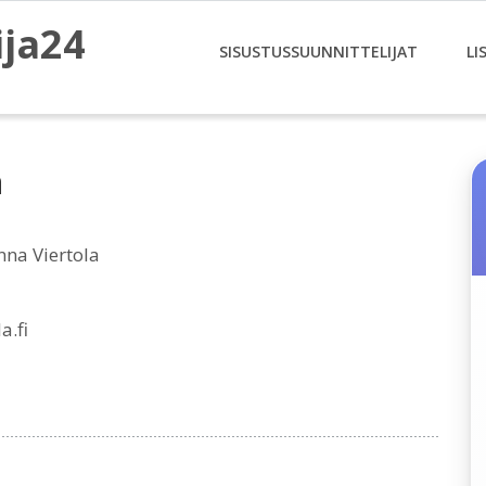
ija24
SISUSTUSSUUNNITTELIJAT
LI
a
nna Viertola
a.fi