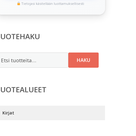
Tietojasi käsitellään luottamuksellisesti
TUOTEHAKU
tsi:
HAKU
TUOTEALUEET
Kirjat