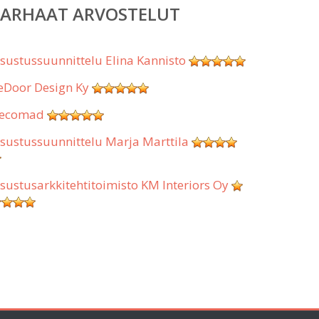
PARHAAT ARVOSTELUT
isustussuunnittelu Elina Kannisto
eDoor Design Ky
ecomad
isustussuunnittelu Marja Marttila
isustusarkkitehtitoimisto KM Interiors Oy