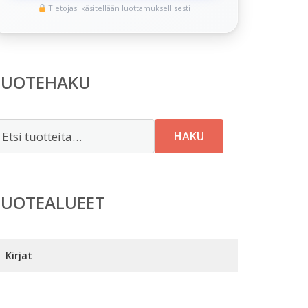
Tietojasi käsitellään luottamuksellisesti
TUOTEHAKU
tsi:
HAKU
TUOTEALUEET
Kirjat