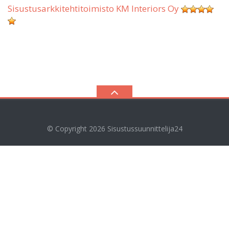
Sisustusarkkitehtitoimisto KM Interiors Oy
© Copyright 2026
Sisustussuunnittelija24