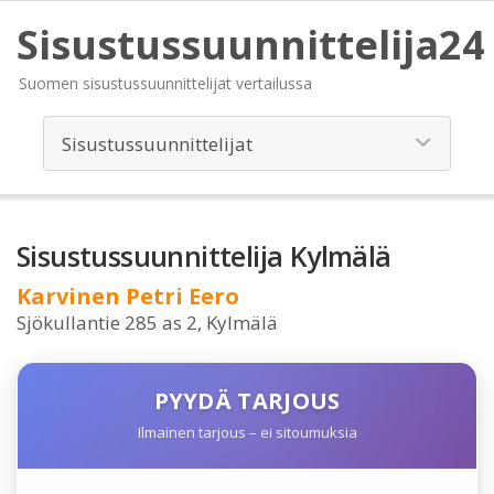
Sisustussuunnittelija24
Suomen sisustussuunnittelijat vertailussa
Sisustussuunnittelija Kylmälä
Karvinen Petri Eero
Sjökullantie 285 as 2, Kylmälä
PYYDÄ TARJOUS
Ilmainen tarjous – ei sitoumuksia