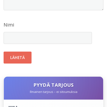
Nimi
PYYDÄ TARJOUS
Ilmainen tarjous – ei sitoumuksia