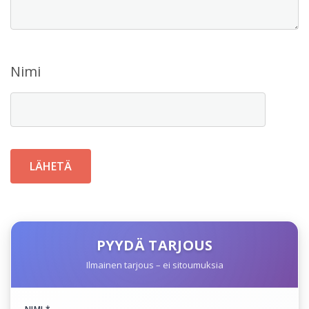
Nimi
PYYDÄ TARJOUS
Ilmainen tarjous – ei sitoumuksia