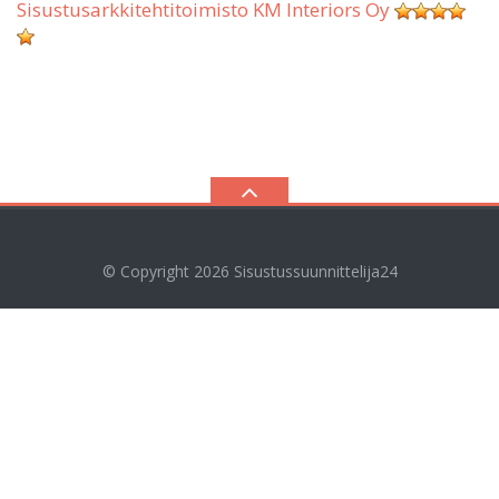
Sisustusarkkitehtitoimisto KM Interiors Oy
© Copyright 2026
Sisustussuunnittelija24