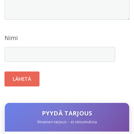
Nimi
PYYDÄ TARJOUS
Ilmainen tarjous – ei sitoumuksia