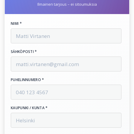
Ilmainen tarjous – ei sitoumuksia
NIMI *
SÄHKÖPOSTI *
PUHELINNUMERO *
KAUPUNKI / KUNTA *