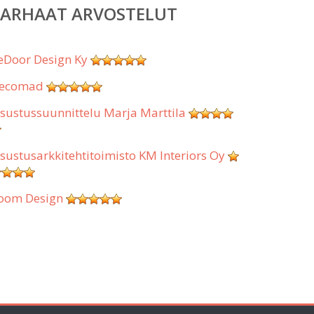
PARHAAT ARVOSTELUT
eDoor Design Ky
ecomad
isustussuunnittelu Marja Marttila
isustusarkkitehtitoimisto KM Interiors Oy
oom Design