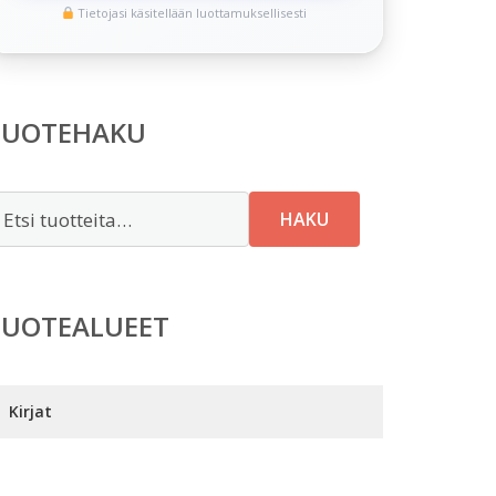
Tietojasi käsitellään luottamuksellisesti
TUOTEHAKU
tsi:
HAKU
TUOTEALUEET
Kirjat