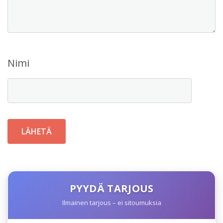
Nimi
PYYDÄ TARJOUS
Ilmainen tarjous – ei sitoumuksia