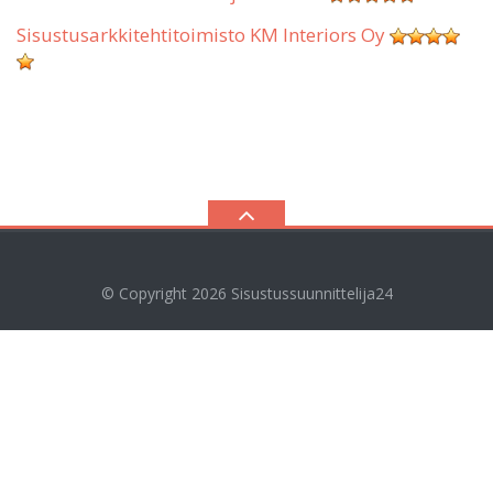
Sisustusarkkitehtitoimisto KM Interiors Oy
© Copyright 2026
Sisustussuunnittelija24