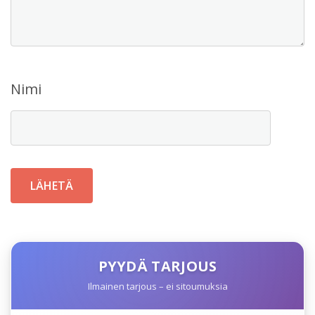
Nimi
PYYDÄ TARJOUS
Ilmainen tarjous – ei sitoumuksia