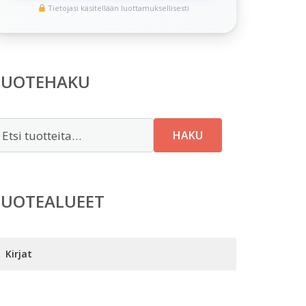
Tietojasi käsitellään luottamuksellisesti
TUOTEHAKU
tsi:
HAKU
TUOTEALUEET
Kirjat