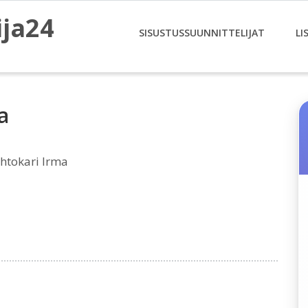
ija24
SISUSTUSSUUNNITTELIJAT
LI
a
htokari Irma
i