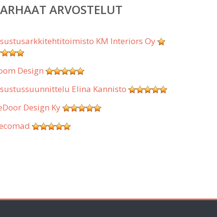
PARHAAT ARVOSTELUT
isustusarkkitehtitoimisto KM Interiors Oy
oom Design
isustussuunnittelu Elina Kannisto
eDoor Design Ky
ecomad