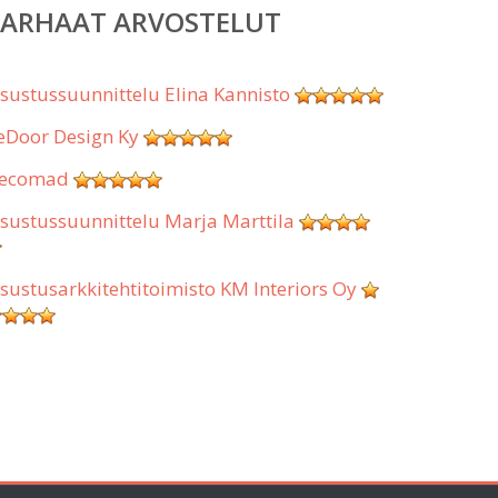
PARHAAT ARVOSTELUT
isustussuunnittelu Elina Kannisto
eDoor Design Ky
ecomad
isustussuunnittelu Marja Marttila
isustusarkkitehtitoimisto KM Interiors Oy