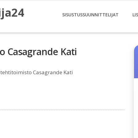
ija24
SISUSTUSSUUNNITTELIJAT
LI
to Casagrande Kati
tehtitoimisto Casagrande Kati