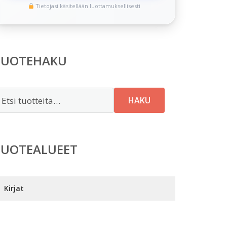
Tietojasi käsitellään luottamuksellisesti
TUOTEHAKU
tsi:
HAKU
TUOTEALUEET
Kirjat