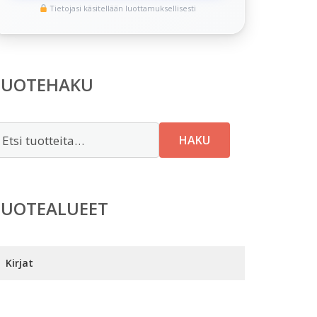
Tietojasi käsitellään luottamuksellisesti
TUOTEHAKU
tsi:
HAKU
TUOTEALUEET
Kirjat