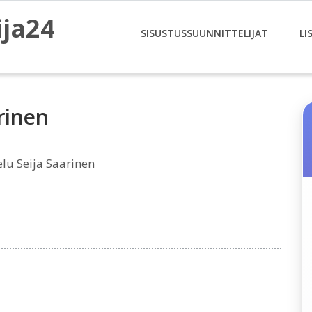
ija24
SISUSTUSSUUNNITTELIJAT
LI
rinen
lu Seija Saarinen