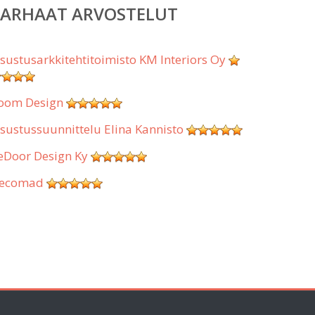
PARHAAT ARVOSTELUT
isustusarkkitehtitoimisto KM Interiors Oy
oom Design
isustussuunnittelu Elina Kannisto
eDoor Design Ky
ecomad