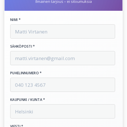
Ilmainen tarjous – ei sitoumuksia
NIMI *
SÄHKÖPOSTI *
PUHELINNUMERO *
KAUPUNKI / KUNTA *
VIESTI *