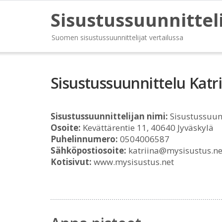
Sisustussuunnittel
Suomen sisustussuunnittelijat vertailussa
Sisustussuunnittelu Katr
Sisustussuunnittelijan nimi:
Sisustussuunn
Osoite:
Kevättärentie 11, 40640 Jyväskylä
Puhelinnumero:
0504006587
Sähköpostiosoite:
katriina@mysisustus.ne
Kotisivut:
www.mysisustus.net