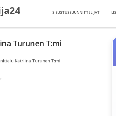
ija24
SISUSTUSSUUNNITTELIJAT
LI
iina Turunen T:mi
ittelu Katriina Turunen T:mi
t