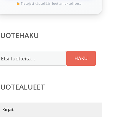
Tietojasi käsitellään luottamuksellisesti
TUOTEHAKU
tsi:
HAKU
TUOTEALUEET
Kirjat