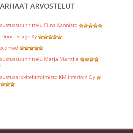
PARHAAT ARVOSTELUT
isustussuunnittelu Elina Kannisto
eDoor Design Ky
ecomad
isustussuunnittelu Marja Marttila
isustusarkkitehtitoimisto KM Interiors Oy