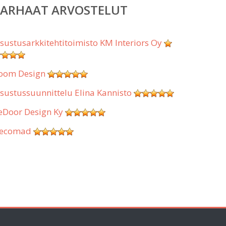
PARHAAT ARVOSTELUT
isustusarkkitehtitoimisto KM Interiors Oy
oom Design
isustussuunnittelu Elina Kannisto
eDoor Design Ky
ecomad