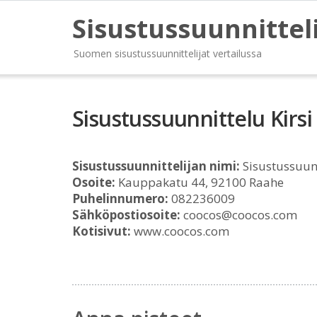
Sisustussuunnittel
Suomen sisustussuunnittelijat vertailussa
Sisustussuunnittelu Kir
Sisustussuunnittelijan nimi:
Sisustussuun
Osoite:
Kauppakatu 44, 92100 Raahe
Puhelinnumero:
082236009
Sähköpostiosoite:
coocos@coocos.com
Kotisivut:
www.coocos.com