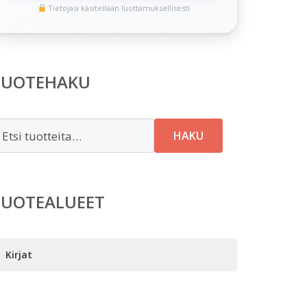
Tietojasi käsitellään luottamuksellisesti
TUOTEHAKU
tsi:
HAKU
TUOTEALUEET
Kirjat