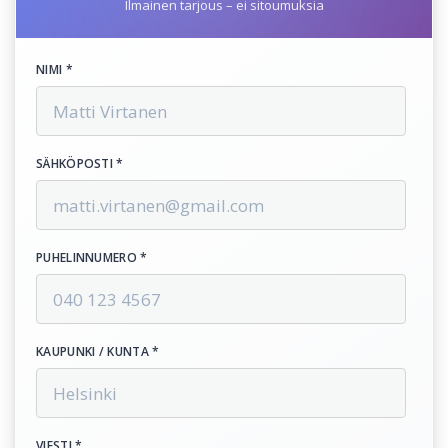
Ilmainen tarjous – ei sitoumuksia
NIMI *
SÄHKÖPOSTI *
PUHELINNUMERO *
KAUPUNKI / KUNTA *
VIESTI *