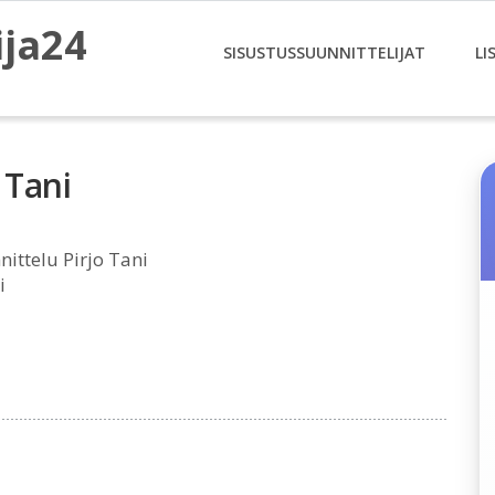
ija24
SISUSTUSSUUNNITTELIJAT
LI
 Tani
ittelu Pirjo Tani
i