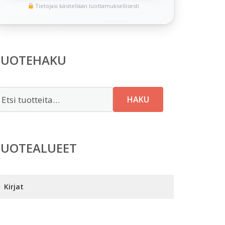
Tietojasi käsitellään luottamuksellisesti
TUOTEHAKU
tsi:
HAKU
TUOTEALUEET
Kirjat