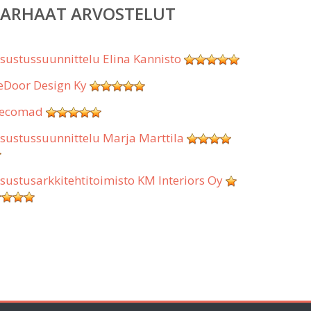
PARHAAT ARVOSTELUT
isustussuunnittelu Elina Kannisto
eDoor Design Ky
ecomad
isustussuunnittelu Marja Marttila
isustusarkkitehtitoimisto KM Interiors Oy