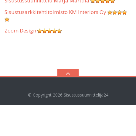
Sisustussuunnittelu Marja Marttila
Sisustusarkkitehtitoimisto KM Interiors Oy
Zoom Design
© Copyright 2026
Sisustussuunnittelija24