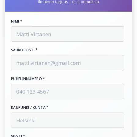
Ilmainen tarjous – ei sitoumuksia
NIMI *
SÄHKÖPOSTI *
PUHELINNUMERO *
KAUPUNKI / KUNTA *
VIESTI *