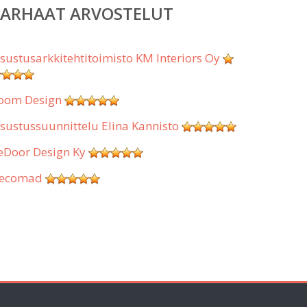
PARHAAT ARVOSTELUT
isustusarkkitehtitoimisto KM Interiors Oy
oom Design
isustussuunnittelu Elina Kannisto
eDoor Design Ky
ecomad