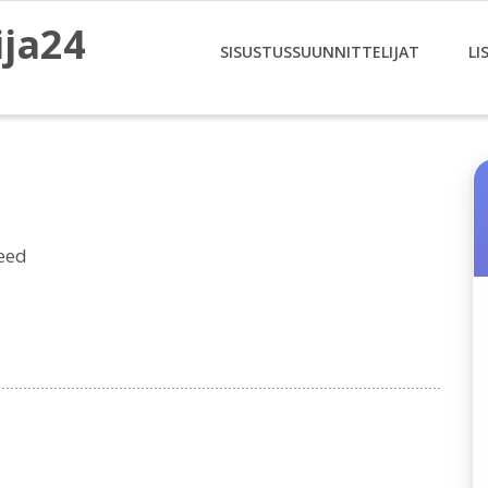
ija24
SISUSTUSSUUNNITTELIJAT
LI
eed