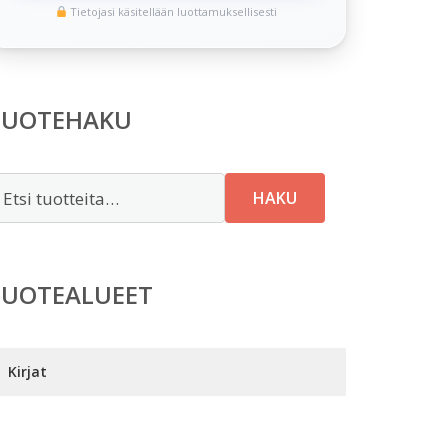
Tietojasi käsitellään luottamuksellisesti
TUOTEHAKU
tsi:
HAKU
TUOTEALUEET
Kirjat