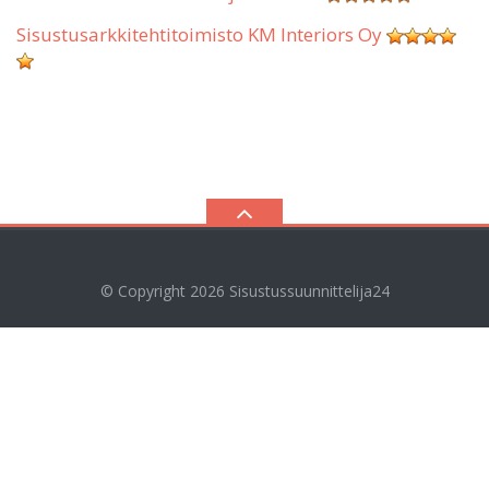
Sisustusarkkitehtitoimisto KM Interiors Oy
© Copyright 2026
Sisustussuunnittelija24