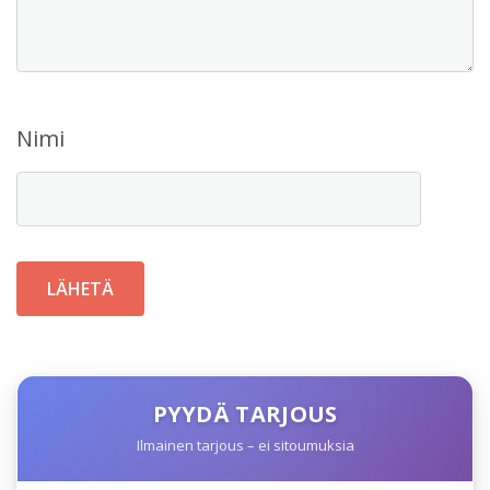
Nimi
PYYDÄ TARJOUS
Ilmainen tarjous – ei sitoumuksia