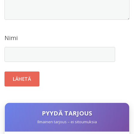
Nimi
PYYDÄ TARJOUS
Ilmainen tarjous – ei sitoumuksia