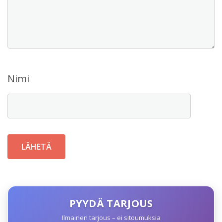
Nimi
PYYDÄ TARJOUS
Ilmainen tarjous – ei sitoumuksia