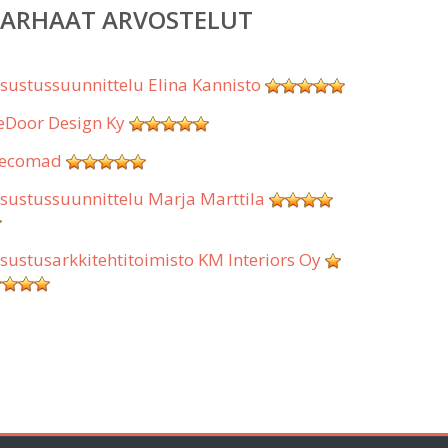
PARHAAT ARVOSTELUT
isustussuunnittelu Elina Kannisto
eDoor Design Ky
ecomad
isustussuunnittelu Marja Marttila
isustusarkkitehtitoimisto KM Interiors Oy