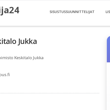
ija24
SISUSTUSSUUNNITTELIJAT
LI
italo Jukka
imisto Keskitalo Jukka
us.fi