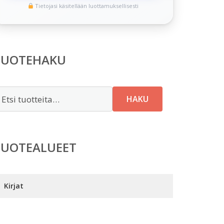
Tietojasi käsitellään luottamuksellisesti
TUOTEHAKU
tsi:
HAKU
TUOTEALUEET
Kirjat