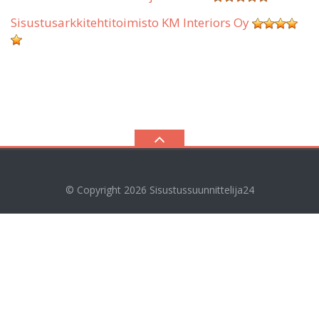
Sisustusarkkitehtitoimisto KM Interiors Oy
© Copyright 2026
Sisustussuunnittelija24