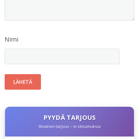
Nimi
PYYDÄ TARJOUS
Ilmainen tarjous – ei sitoumuksia