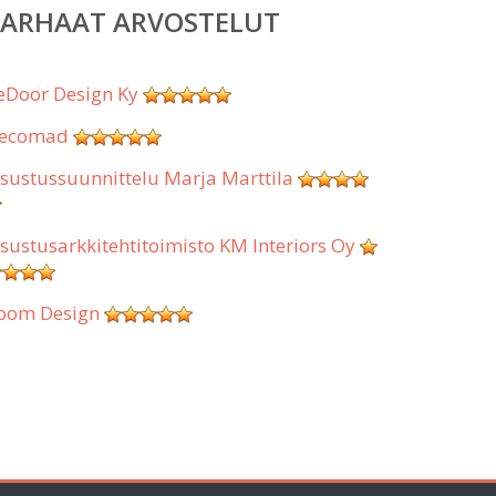
PARHAAT ARVOSTELUT
eDoor Design Ky
ecomad
isustussuunnittelu Marja Marttila
isustusarkkitehtitoimisto KM Interiors Oy
oom Design