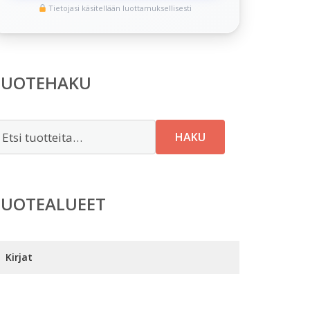
Tietojasi käsitellään luottamuksellisesti
TUOTEHAKU
tsi:
HAKU
TUOTEALUEET
Kirjat