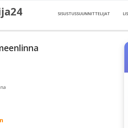
ija24
SISUSTUSSUUNNITTELIJAT
LI
ämeenlinna
nna
en