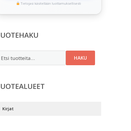
Tietojasi käsitellään luottamuksellisesti
TUOTEHAKU
tsi:
HAKU
TUOTEALUEET
Kirjat