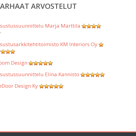
PARHAAT ARVOSTELUT
isustussuunnittelu Marja Marttila
isustusarkkitehtitoimisto KM Interiors Oy
oom Design
isustussuunnittelu Elina Kannisto
eDoor Design Ky