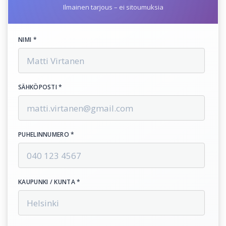
Ilmainen tarjous – ei sitoumuksia
NIMI *
SÄHKÖPOSTI *
PUHELINNUMERO *
KAUPUNKI / KUNTA *