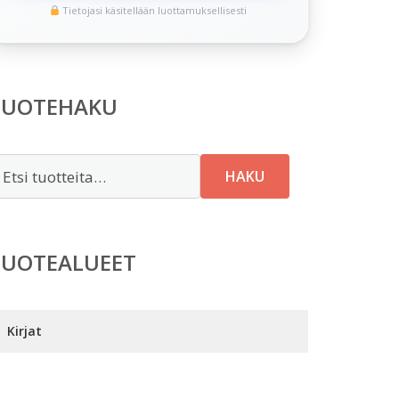
Tietojasi käsitellään luottamuksellisesti
TUOTEHAKU
tsi:
HAKU
TUOTEALUEET
Kirjat