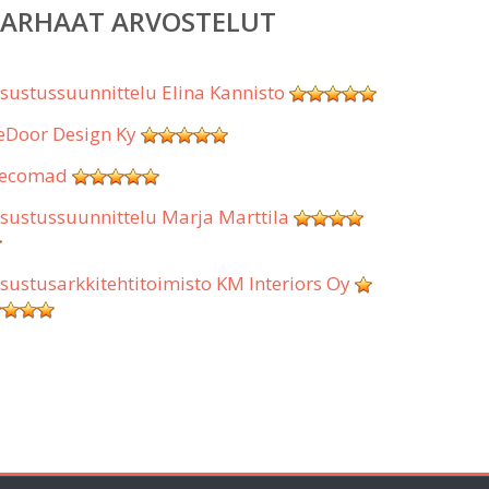
PARHAAT ARVOSTELUT
isustussuunnittelu Elina Kannisto
eDoor Design Ky
ecomad
isustussuunnittelu Marja Marttila
isustusarkkitehtitoimisto KM Interiors Oy