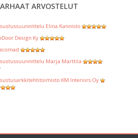
PARHAAT ARVOSTELUT
isustussuunnittelu Elina Kannisto
eDoor Design Ky
ecomad
isustussuunnittelu Marja Marttila
isustusarkkitehtitoimisto KM Interiors Oy