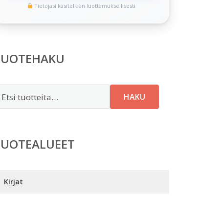
Tietojasi käsitellään luottamuksellisesti
TUOTEHAKU
tsi:
HAKU
TUOTEALUEET
Kirjat