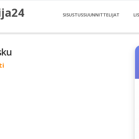
ija24
SISUSTUSSUUNNITTELIJAT
LI
sku
ti