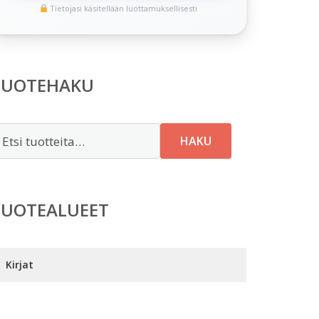
Tietojasi käsitellään luottamuksellisesti
TUOTEHAKU
tsi:
HAKU
TUOTEALUEET
Kirjat