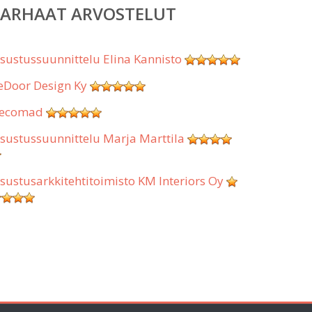
PARHAAT ARVOSTELUT
isustussuunnittelu Elina Kannisto
eDoor Design Ky
ecomad
isustussuunnittelu Marja Marttila
isustusarkkitehtitoimisto KM Interiors Oy