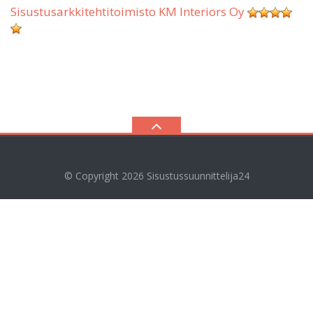
Sisustusarkkitehtitoimisto KM Interiors Oy
© Copyright 2026
Sisustussuunnittelija24