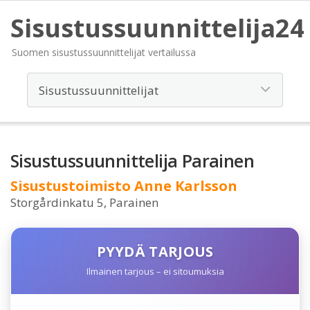
Sisustussuunnittelija24
Suomen sisustussuunnittelijat vertailussa
Sisustussuunnittelija Parainen
Sisustustoimisto Anne Karlsson
Storgårdinkatu 5, Parainen
PYYDÄ TARJOUS
Ilmainen tarjous – ei sitoumuksia