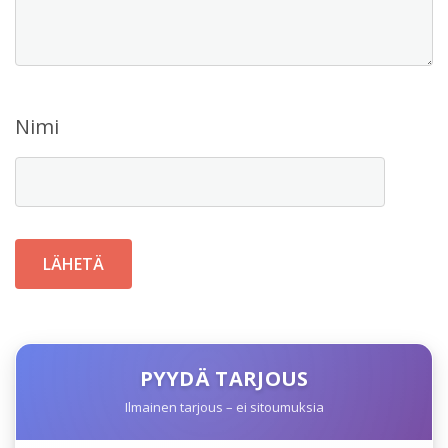
Nimi
PYYDÄ TARJOUS
Ilmainen tarjous – ei sitoumuksia