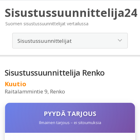
Sisustussuunnittelija24
Suomen sisustussuunnittelijat vertailussa
Sisustussuunnittelija Renko
Kuutio
Raitalammintie 9, Renko
PYYDÄ TARJOUS
Ilmainen tarjous – ei sitoumuksia