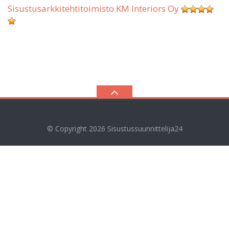
Sisustusarkkitehtitoimisto KM Interiors Oy
© Copyright 2026
Sisustussuunnittelija24