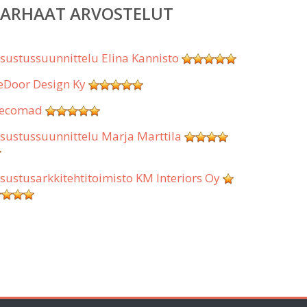
PARHAAT ARVOSTELUT
isustussuunnittelu Elina Kannisto
eDoor Design Ky
ecomad
isustussuunnittelu Marja Marttila
isustusarkkitehtitoimisto KM Interiors Oy