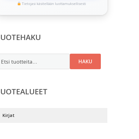
Tietojasi käsitellään luottamuksellisesti
TUOTEHAKU
tsi:
HAKU
TUOTEALUEET
Kirjat