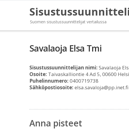
Sisustussuunnittel
Suomen sisustussuunnittelijat vertailussa
Savalaoja Elsa Tmi
Sisustussuunnittelijan nimi:
Savalaoja El
Osoite:
Taivaskalliontie 4 Ad 5, 00600 Hels
Puhelinnumero:
0400719738
Sähköpostiosoite:
elsa.savaloja@pp.inet.fi
Anna pisteet