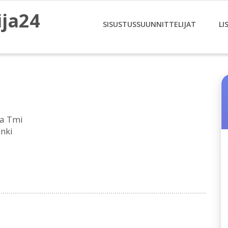
ija24
SISUSTUSSUUNNITTELIJAT
LI
sa Tmi
inki