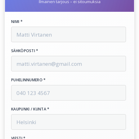
Ilmainen tarjous – ei sitoumuksia
NIMI *
SÄHKÖPOSTI *
PUHELINNUMERO *
KAUPUNKI / KUNTA *
VIESTI *