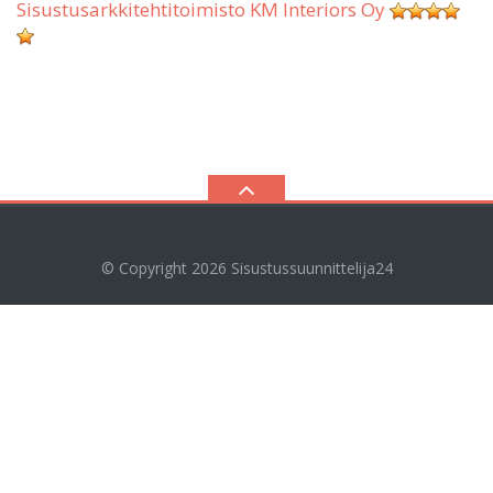
Sisustusarkkitehtitoimisto KM Interiors Oy
© Copyright 2026
Sisustussuunnittelija24