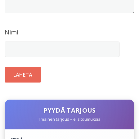
Nimi
PYYDÄ TARJOUS
Ilmainen tarjous – ei sitoumuksia