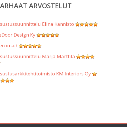
PARHAAT ARVOSTELUT
isustussuunnittelu Elina Kannisto
eDoor Design Ky
ecomad
isustussuunnittelu Marja Marttila
isustusarkkitehtitoimisto KM Interiors Oy