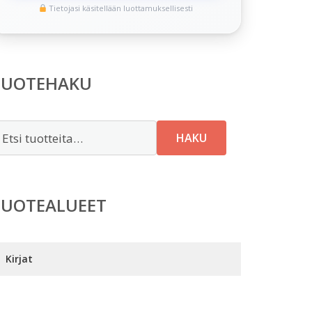
Tietojasi käsitellään luottamuksellisesti
TUOTEHAKU
tsi:
HAKU
TUOTEALUEET
Kirjat