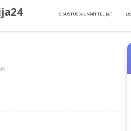
ija24
SISUSTUSSUUNNITTELIJAT
LI
ell
a