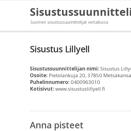
Sisustussuunnittel
Suomen sisustussuunnittelijat vertailussa
Sisustus Lillyell
Sisustussuunnittelijan nimi:
Sisustus Lilly
Osoite:
Pietolankuja 20, 37850 Metsäkans
Puhelinnumero:
0400963010
Kotisivut:
www.sisustuslillyell.fi
Anna pisteet