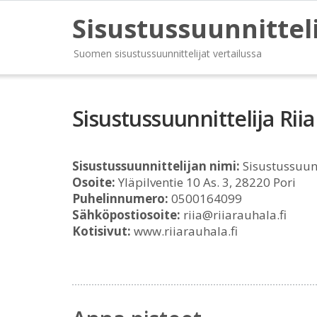
Sisustussuunnittel
Suomen sisustussuunnittelijat vertailussa
Sisustussuunnittelija Rii
Sisustussuunnittelijan nimi:
Sisustussuunn
Osoite:
Yläpilventie 10 As. 3, 28220 Pori
Puhelinnumero:
0500164099
Sähköpostiosoite:
riia@riiarauhala.fi
Kotisivut:
www.riiarauhala.fi