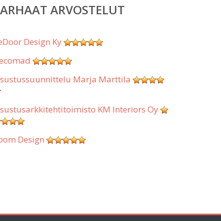
PARHAAT ARVOSTELUT
eDoor Design Ky
ecomad
isustussuunnittelu Marja Marttila
isustusarkkitehtitoimisto KM Interiors Oy
oom Design