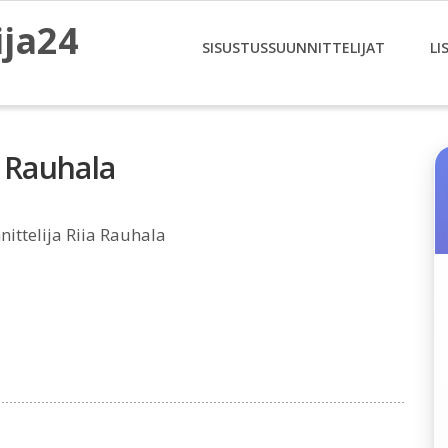
ija24
SISUSTUSSUUNNITTELIJAT
LI
a Rauhala
ittelija Riia Rauhala