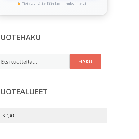
Tietojasi käsitellään luottamuksellisesti
TUOTEHAKU
tsi:
HAKU
TUOTEALUEET
Kirjat