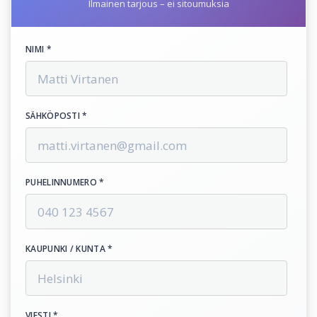
Ilmainen tarjous – ei sitoumuksia
NIMI *
SÄHKÖPOSTI *
PUHELINNUMERO *
KAUPUNKI / KUNTA *
VIESTI *