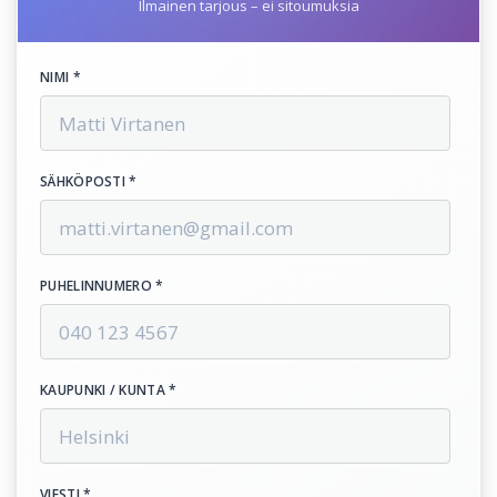
Ilmainen tarjous – ei sitoumuksia
NIMI *
SÄHKÖPOSTI *
PUHELINNUMERO *
KAUPUNKI / KUNTA *
VIESTI *